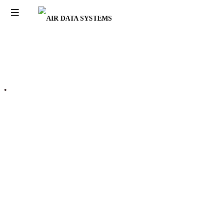
AIR
DATA
SYSTEMS
Le traitement de
l'air par nos
SCROLL DOWN
experts