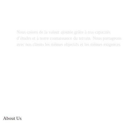
Nous créons de la valeur ajoutée grâce à nos capacités
d’études et à notre connaissance du terrain. Nous partageons
avec nos clients les mêmes objectifs et les mêmes exigences.
About Us